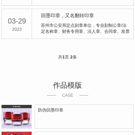
回墨印章，又名翻转印章
03-29
苏州市公安局定点刻章单位，专业刻制公章/法
2023
定名称章、财务专用章、法人章、合同章、发票
章、业务专用章、人事章、工会印章、清算组印
章、党支部印章、检验章、姓名章、日期印章、
通用印章、竣工图章、出图章、签名印章、书法
印章等各类回墨印章、翻转印章、光敏印章、红
共
1
页
2
条
胶印章、牛角印章刻制，印章维修，印台、印油
等耗材销售。...
作品模版
CASE
防伪回墨印章
...