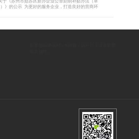
关于《苏州市姑苏区新办企业公章刻制补贴办法（草
案）》的公示 为更好的服务企业，打造良好的营商环
境。苏州市各区县于2019年起，逐步推进开办企业刻
章补贴工作。我区也结合实际情况同步制定了《姑苏
区新开办企业刻章费用减免的实施细则》，以实现开
办企业刻章补贴工作落地落实。随着行政效能的稳步
升，我局拟对《姑苏区新开办企业刻章......
标签guestbookform报错：该栏目下没有新增
留言属性。