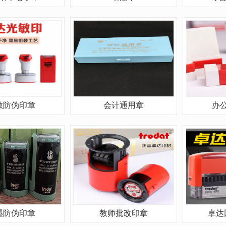
敏防伪印章
会计通用章
办
墨防伪印章
教师批改印章
卓达