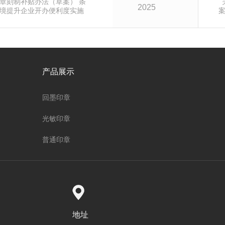
章刻制补贴办法（草案） 条
2025
境提升企业开办便利度实施
43 号)制定本办法。第二条 公
 年 1 月 1 日起，完成企业
户、电子税务综合套餐申报
设立之日起 90 日内可申领
提
产品展示
回墨印章
光敏印章
普通印章
地址