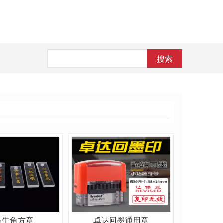
搜索
晶牛角方章
卓达回墨通用章