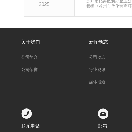
苏州市姑苏区新办企业公
2025
根据《苏州市优化营商环
方案》(苏行审〔2020〕
章费用补贴范围为自 2025
登记、公章刻制、银行开
的所有姑苏区新办企业，自
公章刻......
关于我们
新闻动态
公司简介
公司动态
公司荣誉
行业资讯
媒体报道
联系电话
邮箱