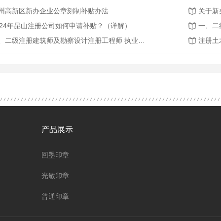
州高新区新办企业公章刻制补贴办法
024年昆山注册公司如何申请补贴？（详解）
一、二级注册建筑师及勘察设计注册工程师 执业印章制作样式
注册土
产品展示
回墨印章
光敏印章
普通印章