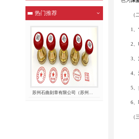
色为
深
热门推荐
（
1
2
3
4
5
苏州石曲刻章有限公司（苏州公安指定刻章单位）
6
（