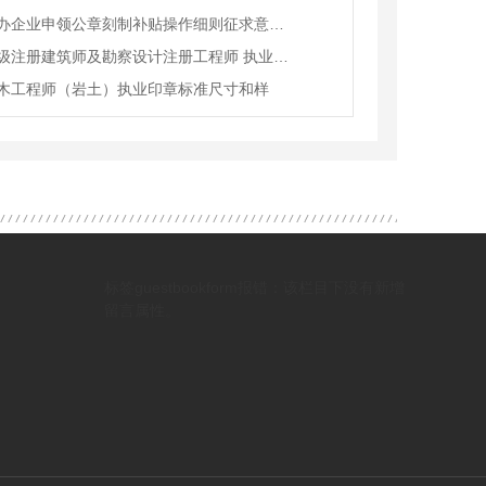
关于新办企业申领公章刻制补贴操作细则征求意见的结果公示
一、二级注册建筑师及勘察设计注册工程师 执业印章制作样式
木工程师（岩土）执业印章标准尺寸和样
标签guestbookform报错：该栏目下没有新增
留言属性。