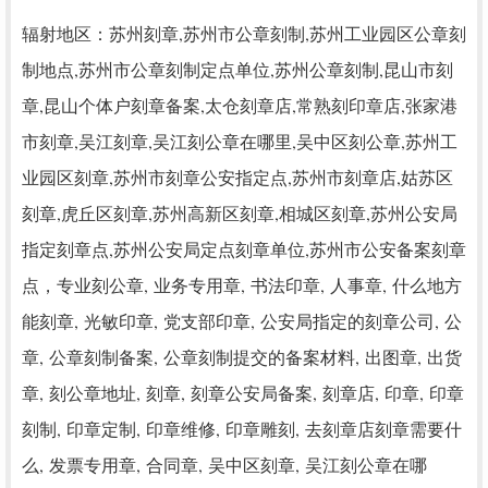
辐射地区：苏州刻章
,苏州市公章刻制,苏州工业园区公章刻
制地点,苏州市公章刻制
定点单位
,苏州公章刻制,昆山市刻
章,昆山个体户刻章备案,太仓刻章店,常熟刻印章店,张家港
市刻章,吴江刻章,吴江刻公章在哪里,吴中区刻公章,苏州工
业园区刻章,苏州市刻章公安指定点,苏州市刻章店,姑苏区
刻章,虎丘区刻章,苏州高新区刻章,相城区刻章,苏州公安局
指定刻章点,苏州公安局定点刻章单位,苏州市公安备案刻章
点
，
专业刻公章
,
业务专用章
,
书法印章
,
人事章
,
什么地方
能刻章
,
光敏印章
,
党支部印章
,
公安局指定的刻章公司
,
公
章
,
公章刻制备案
,
公章刻制提交的备案材料
,
出图章
,
出货
章
,
刻公章地址
,
刻章
,
刻章公安局备案
,
刻章店
,
印章
,
印章
刻制
,
印章定制
,
印章维修
,
印章雕刻
,
去刻章店刻章需要什
么
,
发票专用章
,
合同章
,
吴中区刻章
,
吴江刻公章在哪