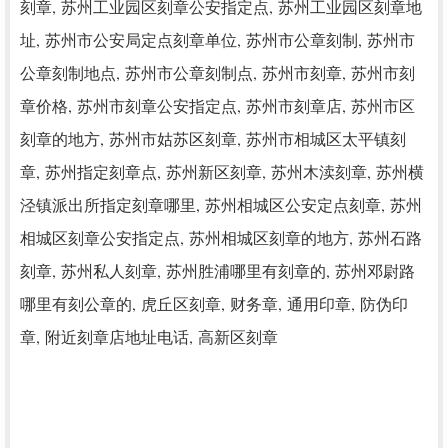
刻章
,
苏州工业园区刻章公安指定点
,
苏州工业园区刻章地
址
,
苏州市公安局定点刻章单位
,
苏州市公章刻制
,
苏州市
公章刻制地点
,
苏州市公章刻制点
,
苏州市刻章
,
苏州市刻
章价格
,
苏州市刻章公安指定点
,
苏州市刻章店
,
苏州市区
刻章的地方
,
苏州市姑苏区刻章
,
苏州市相城区太平镇刻
章
,
苏州指定刻章点
,
苏州新区刻章
,
苏州木渎刻章
,
苏州横
泾镇派出所指定刻章哪里
,
苏州相城区公安定点刻章
,
苏州
相城区刻章公安指定点
,
苏州相城区刻章的地方
,
苏州石路
刻章
,
苏州私人刻章
,
苏州胜浦哪里有刻章的
,
苏州邓尉路
哪里有刻公章的
,
虎丘区刻章
,
财务章
,
通用印章
,
防伪印
章
,
附近刻章店地址电话
,
高新区刻章