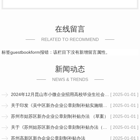
在线留言
RELATED TO RECOMMEND
标签guestbookform报错：该栏目下没有新增留言属性。
新闻动态
NEWS & TRENDS
2024年12月昆山市小微企业招用高校毕业生社会保险补贴公示
[ 2025-01-01 ]
关于印发《吴中区新办企业公章刻制补贴实施细则》的通知
[ 2025-01-01 ]
苏州市姑苏区新办企业公章刻制补贴办法 （草案）
[ 2025-01-01 ]
关于《苏州姑苏区新办企业公章刻制补贴办法（草案）》的公示
[ 2025-01-01 ]
苏州高新区新办企业公章刻制补贴办法
[ 2025-01-01 ]